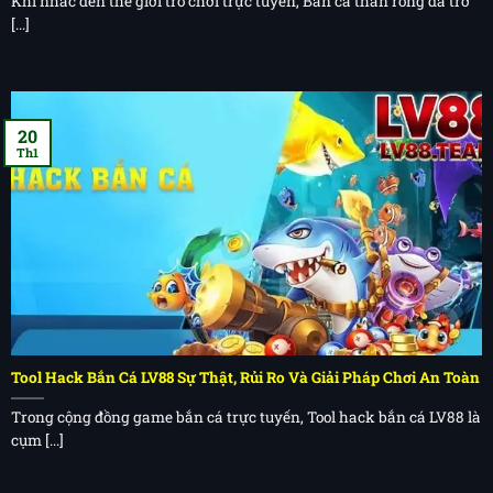
Khi nhắc đến thế giới trò chơi trực tuyến, Bắn cá thần rồng đã trở
[...]
người chơi sử dụng đạn để tiêu diệt các loài cá và nhận
thưởng tương ứng. Mỗi loại cá sẽ có giá trị điểm
thưởng khác nhau, càng khó bắn thì phần thưởng càng
cao.
20
Th1
Vì sao Bắn cá LV88 được yêu thích?
Bắn cá thu hút người chơi nhờ giao diện đẹp mắt, hiệu
ứng mượt mà và hệ thống thưởng minh bạch. Ngoài ra,
còn liên tục cập nhật phiên bản mới giúp trải nghiệm
luôn mới mẻ.
Tool Hack Bắn Cá LV88 Sự Thật, Rủi Ro Và Giải Pháp Chơi An Toàn
Trong cộng đồng game bắn cá trực tuyến, Tool hack bắn cá LV88 là
cụm [...]