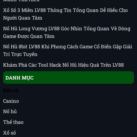
Cách tính điểm và phần thưởng
Xổ Số 3 Miền LV88 Thông Tin Tổng Quan Dễ Hiểu Cho
Mỗi loại cá tại Bắn cá sẽ có hệ số thưởng riêng. Cá
Người Quan Tâm
thường dễ tiêu diệt nhưng thưởng thấp, trong khi cá
boss khó bắn hơn nhưng mang lại phần thưởng lớn.
Nổ Hũ Long Vương LV88 Góc Nhìn Tổng Quan Về Dòng
Game Được Quan Tâm
Mẹo chơi Bắn cá LV88 hiệu quả cho người
Nổ Hũ 8bit LV88 Khi Phong Cách Game Cổ Điển Gặp Giải
mới
Trí Trực Tuyến
Áp dụng đúng chiến thuật giúp người chơi gia tăng tỷ
Khám Phá Các Tool Hack Nổ Hũ Hiệu Quả Trên LV88
lệ thắng và hạn chế rủi ro.
DANH MỤC
Quản lý vốn thông minh
Không nên sử dụng toàn bộ vốn cho một lần bắn. Chia
Bắn cá
nhỏ ngân sách giúp bạn chơi lâu hơn và kiểm soát tốt
Casino
hơn khi tham gia bắn cá LV88.
Nổ hũ
Ưu tiên bắn cá vừa và nhỏ
Thể thao
Cá vừa và nhỏ dễ hạ, tiết kiệm đạn và mang lại nguồn
Xổ số