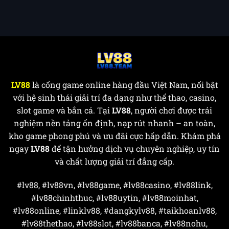
điểm ổn định. Đây là cách chơi an toàn được nhiều cao
thủ tại LV88 áp dụng.
Canh thời điểm cá ra nhiều
Quan sát quy luật xuất hiện của cá sẽ giúp bạn chọn
thời điểm bắn hiệu quả, tăng khả năng trúng thưởng
trong mỗi ván chơi.
LV88
là cổng game online hàng đầu Việt Nam, nổi bật
với hệ sinh thái giải trí đa dạng như thể thao, casino,
Ưu điểm nổi bật của Bắn cá LV88
slot game và bắn cá. Tại
LV88
, người chơi được trải
So với nhiều nền tảng khác, bắn cá LV88 sở hữu nhiều
nghiệm nền tảng ổn định, nạp rút nhanh – an toàn,
lợi thế vượt trội.
kho game phong phú và ưu đãi cực hấp dẫn. Khám phá
ngay
LV88
để tận hưởng dịch vụ chuyên nghiệp, uy tín
Đồ họa sắc nét – âm thanh sống động
và chất lượng giải trí đẳng cấp.
LV88 đầu tư mạnh vào hình ảnh và âm thanh, mang
#lv88, #lv88vn, #lv88game, #lv88casino, #lv88link,
đến trải nghiệm chân thực như đang săn cá dưới đại
#lv88chinhthuc, #lv88uytin, #lv88moinhat,
dương.
#lv88online, #linklv88, #dangkylv88, #taikhoanlv88,
Hệ thống minh bạch – công bằng
#lv88thethao, #lv88slot, #lv88banca, #lv88nohu,