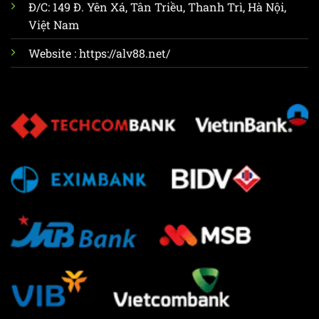
Đ/C: 149 Đ. Yên Xá, Tân Triều, Thanh Trì, Hà Nội,
Đăng ký và đăng nhập
Việt Nam
Quy trình đăng ký nhanh gọn, thông tin được bảo mật
tuyệt đối. Sau khi đăng nhập, người chơi có thể truy
Website : https://alv88.net/
cập ngay vào kho game bắn cá.
Nạp tiền và vào phòng bắn cá
Hỗ trợ nhiều phương thức nạp tiền tiện lợi. Sau khi
nạp, bạn chỉ cần chọn phòng bắn cá yêu thích và bắt
đầu chơi.