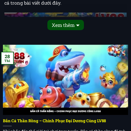
cá trong bài viết dưới đây.
Xem thêm
28
Th1
Giới thiệu về Bắn cá LV88
Bắn cá là dòng game giải trí đổi thưởng được thiết kế
hiện đại, phù hợp cho cả người mới lẫn người chơi lâu
năm.
Bắn Cá Thần Rồng – Chinh Phục Đại Dương Cùng LV88
Bắn cá là gì?
Bắn cá là trò chơi điện tử mô phỏng đại dương, nơi